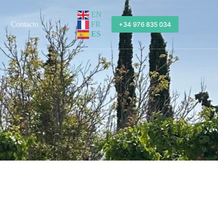
EN
FR
Contacto
+34 976 835 034
ES